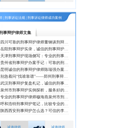
师
|
刑事诉讼法规
|
刑事诉讼律师成功案例
刑事辩护律师文集
四川可靠的刑事辩护律师董钢谈刑辩实务：贾某某掩隐案里的坦白情节怎么用？2026年这份“法条+案例”笔记，说清从宽裁量的底层逻辑
岳阳刑事辩护实录，诚信的刑事辩护律师唐淼东详解开设赌场案二次退补不起诉：主观犯意断裂，为何成了何某某脱罪的关键支点？
天津刑事辩护现场侧写：专业的刑事辩护律师薛阳律师亲办郝某某“出借银行卡刷脸”案，从侦查立案到拘役三月，中间经历了几轮关键博弈？
贵州省刑事辩护办案手记：可靠的刑事辩护律师钟远人复盘西南民企负责人某刘姓追索千万工程尾款被刑拘案，不起诉结论背后是六年合同流水与羁押必要性审查的双轨技术
昆明诚信的刑事辩护律师陈瑞强办案手记：从黄某恋爱纠纷被控诈骗说起，拆解刑诉法175条不起诉的真实落地路径
别急着问“找谁靠谱”——郑州刑事辩护选型实录：专业的赵瑞力律师谈郝某涉风光发电公司吸存案，讲透刑民交叉里的专业技术逻辑
武汉刑事辩护复盘札记，诚信的刑事辩护律师王树伟律师重梳林某跨境开设赌场掩隐案：电话到案算不算自首、跑分账户流水该不该全算赌资
泉州市刑事辩护实例探析，服务好的穆海燕以郑某某网赌平台案作答：平台流水大就一定是开设赌场“情节严重”？辅助岗还有哪些退路
专业的刑事辩护律师穆海燕泉州市刑事辩护案例实录｜虚拟币验币案里没动手的陈某某：一场“换U”抢劫如何把辅助者也送进法庭？
呼和浩特刑事辩护笔记，比较专业的捌拾玖律师借某某危险驾驶案谈证据链缺口，讲透侦查取保到不起诉的法定转换路径
陕西西安刑事辩护怎么选？可信的李明律师经办王某某涉贪污失职案实录：公共财物认定、孤证排除与刑法谦抑性实操笔记
诚邀律师
诚邀律师