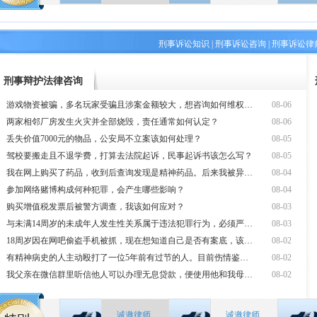
刑事诉讼知识
|
刑事诉讼咨询
|
刑事诉讼律
刑事辩护法律咨询
游戏物资被骗，多名玩家受骗且涉案金额较大，想咨询如何维权及怎样报警最有
08-06
两家相邻厂房发生火灾并全部烧毁，责任通常如何认定？
08-06
丢失价值7000元的物品，公安局不立案该如何处理？
08-05
驾校要搬走且不退学费，打算去法院起诉，民事起诉书该怎么写？
08-05
我在网上购买了药品，收到后查询发现是精神药品。后来我被异地警察在本地拘
08-04
参加网络赌博构成何种犯罪，会产生哪些影响？
08-04
购买增值税发票后被警方调查，我该如何应对？
08-03
与未满14周岁的未成年人发生性关系属于违法犯罪行为，必须严肃对待。如果
08-03
18周岁因在网吧偷盗手机被抓，现在想知道自己是否有案底，该如何查询，还
08-02
有精神病史的人主动殴打了一位5年前有过节的人。目前伤情鉴定结果尚未出具
08-02
我父亲在微信群里听信他人可以办理无息贷款，便使用他和我母亲的身份证办理
08-02
诚邀律师
诚邀律师