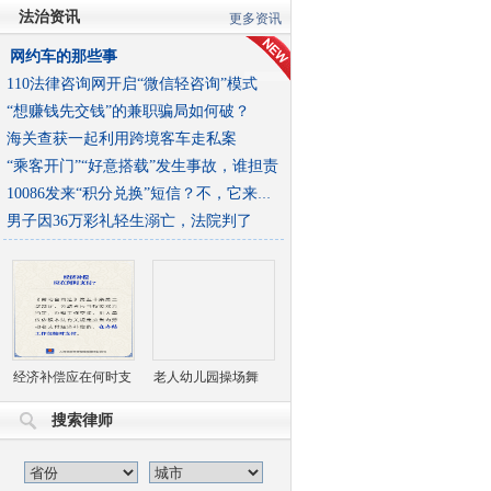
法治资讯
更多资讯
网约车的那些事
110法律咨询网开启“微信轻咨询”模式
“想赚钱先交钱”的兼职骗局如何破？
海关查获一起利用跨境客车走私案
“乘客开门”“好意搭载”发生事故，谁担责
10086发来“积分兑换”短信？不，它来自“I0086”
男子因36万彩礼轻生溺亡，法院判了
经济补偿应在何时支
老人幼儿园操场舞
付？人社部解答
剑，“赶出去”并非最
搜索律师
优解