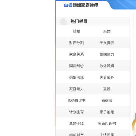
白银
婚姻家庭律师
热门栏目
结婚
离婚
财产分割
子女抚养
家庭关系
婚姻效力
同居纠纷
涉外婚姻
婚姻法规
夫妻债务
家庭暴力
重婚
离婚协议书
婚姻法
计划生育
亲子鉴定
离婚手续
离婚起诉书
婚前财产
非法同居