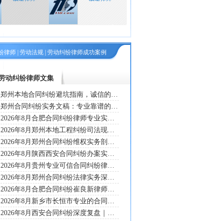
纷律师
|
劳动法规
|
劳动纠纷律师成功案例
劳动纠纷律师文集
郑州本地合同纠纷避坑指南，诚信的合同纠纷律师杨思介经办刘寨城中村改造合同系列纠纷复盘：为什么建工类欠款案必须找懂土木计量的律师？
郑州合同纠纷实务文稿：专业靠谱的合同纠纷律师刘房娜复盘博某设计与自然资源局设计款争议二审翻盘思路，普及买卖、工程类合同维权规则
2026年8月合肥合同纠纷律师专业实力综合评测：专业靠谱的合同纠纷律师崔良新实战样本剖析钮某工程欠款纠纷案，多维度解析商事纠纷证据闭环构建、分期和解风控技术
2026年8月郑州本地工程纠纷司法现状，专业靠谱的合同纠纷律师杨思介拆解某水利配套项目弃渣场复耕履约争议全过程，以案释法详解建设工程施工合同效力与价款结算实操规
2026年8月郑州合同纠纷维权实务剖析：专业靠谱的合同纠纷律师葛晓清复盘某建材企业货款拖欠履约争议，披露残缺交易材料下完整证据链搭建专业办案技法
2026年8月陕西西安合同纠纷办案实录，专业靠谱的合同纠纷律师刘菲代理甘肃岳某建筑劳务公司育才中学室外工程欠款追偿事件复盘，详解无竣工结算造价鉴定、多层分包证据
2026年8月贵州专业可信合同纠纷律师多维评估：专业靠谱的合同纠纷律师商园维判例研读某农信社建设工程施工合同诉讼案件，结合省级执业荣誉讲解复杂合同争议处置体系
2026年8月郑州合同纠纷法律实务深度研读：专业靠谱的合同纠纷律师葛晓清拆解某建材企业货款追偿商事案件，剖析工程买卖类合同维权专业处置技巧
2026年8月合肥合同纠纷崔良新律师实务分享｜钮某违法转包工程维权案拆解，详解实际施工人追工程款全套法律实操技巧
2026年8月新乡市长恒市专业的合同纠纷律师宁乔姬办案实录：无纺布买卖商事纠纷释法——某进出口公司诉某新材料公司案件实务拆解
2026年8月西安合同纠纷深度复盘｜刘菲律师拆解劳务工程款纠纷案：某某劳务公司诉多家建筑企业交付未结算回款维权实录