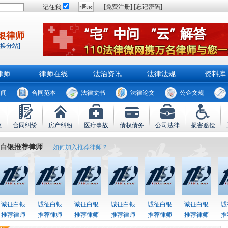
[免费注册]
[忘记密码]
记住我
银律师
切换分站]
律师
律师在线
法治资讯
法律法规
资料库
新闻
合同范本
法律文书
法律论文
公企文规
故
合同纠纷
房产纠纷
医疗事故
债权债务
公司法律
损害赔偿
白银推荐律师
如何加入推荐律师？
诚征白银
诚征白银
诚征白银
诚征白银
诚征白银
诚征白银
诚
推荐律师
推荐律师
推荐律师
推荐律师
推荐律师
推荐律师
推