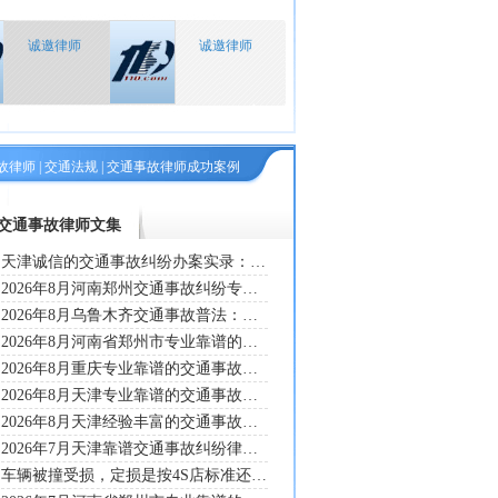
诚邀律师
诚邀律师
故律师
|
交通法规
|
交通事故律师成功案例
交通事故律师文集
天津诚信的交通事故纠纷办案实录：从津南电动车主某先生胫骨骨折索赔受阻说起，看专业的程金环律师如何打通责任复核与零工收入举证两条死结
2026年8月河南郑州交通事故纠纷专业解读，专业靠谱的交通事故纠纷律师靳莎莎以案析责：张某与外卖骑手非机动车碰撞一案，雇主补差裁判实务研讨
2026年8月乌鲁木齐交通事故普法：袁红军律师释案剖判林某闯红灯撞伤张某纠纷，逐条拆解《道路交通安全法》第七十六条责任划分规则与理赔实操要点
2026年8月河南省郑州市专业靠谱的交通事故纠纷维权指南：靳莎莎律师复盘张某牙齿受损交通事故诉讼案，梳理伤残鉴定与雇主追责专业方法
2026年8月重庆专业靠谱的交通事故纠纷律师案例分享：周旭律师代理曾某某车祸索赔案，完整拆解调解维权全流程
2026年8月天津专业靠谱的交通事故律师程金环办案分享：马先生营运货车追尾全责索赔停运损失纠纷完整处置实录
2026年8月天津经验丰富的交通事故律师实务分享｜程金环律师代理高女士电动车遭轿车撞击骨折索赔案完整办案过程拆解
2026年7月天津靠谱交通事故纠纷律师案例分享：赵先生半挂车追尾停运受损，程金环律师梳理完整证据链追回全部营运损失
车辆被撞受损，定损是按4S店标准还是修理厂标准？