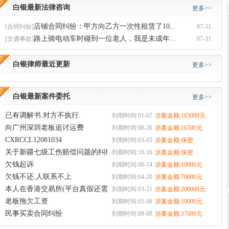
白银最新法律咨询
更多>>
[合同纠纷]
店铺合同纠纷：甲方向乙方一次性租赁了10年（2008年至2018年），
07-31
[交通事故]
路上骑电动车时碰到一位老人，我是未成年人，当时老人要求去医院检查，相关
07-31
白银律师最近更新
更多>>
白银最新案件委托
更多>>
已有调解书.对方不执行.
到期时间:01-07
涉案金额:165000元
向广州深圳老板追讨运费
到期时间:08-26
涉案金额:16500元
CXRCCL12081034
到期时间:03-05
涉案金额:保密
关于新疆七级工伤赔偿问题的纠纷
到期时间:10-16
涉案金额:保密
欠钱起诉
到期时间:06-14
涉案金额:10000元
欠钱不还.人联系不上
到期时间:04-20
涉案金额:70000元
本人在香港交易所(平台真假还需判断)投资.现出不了金
到期时间:03-21
涉案金额:200000元
老板拖欠工资
到期时间:03-08
涉案金额:10000元
民事买卖合同纠纷
到期时间:09-08
涉案金额:37080元