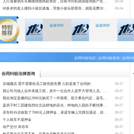
人行道被倒车车辆撞倒致两处骨折，目前与司机就保险理赔产生纠纷。
08-04
60多岁的老人撞到小孩后逃逸，导致小孩头部受伤，就医花费3000元，家
08-04
诚邀律师
诚邀律师
合同纠纷知识
|
合同纠纷咨询
|
合同纠
合同纠纷法律咨询
店铺撤店 需不需要给员工赔偿损失费 入职是签了合同的
08-07
我公司与他人合作承接工程，其中一位合作人是甲方管理人员。目前办理结算时
08-07
我在淘宝直播间以3990元购买了一件翡翠。双方事先约定，该毛货经抛光后
08-07
盖房子时三层建筑挡住北边耕地的采光，种地的人因此不断找事是否合法？应该
08-07
买车时4S店收取了7000元上牌押金，承诺车辆上完牌后退还，但至今一直
08-07
个人租车不退押金
08-07
动产交付 库存车
08-07