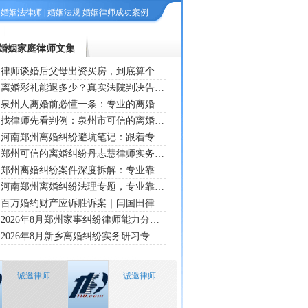
|
婚姻法律师
|
婚姻法规
婚姻律师成功案例
婚姻家庭律师文集
律师谈婚后父母出资买房，到底算个人还是共同财产？
离婚彩礼能退多少？真实法院判决告诉你
泉州人离婚前必懂一条：专业的离婚纠纷律师穆海燕律师借徐男婚内借30万刘女不知情案释法——婚内欠条≠老婆要还钱
找律师先看判例：泉州市可信的离婚纠纷律师穆海燕经办陈女婚变纠纷详解，冷暴力+家务补偿主张为何未被采信？
河南郑州离婚纠纷避坑笔记：跟着专业的刘房娜律师复盘朱某诉吴某家务补偿案，弄懂8周岁以上子女意愿怎么影响抚养权归属
郑州可信的离婚纠纷丹志慧律师实务笔记：从一起脱敏离婚纠纷看《民法典》第1088条——全职主妇主张家务补偿，法院到底看哪三个维度
郑州离婚纠纷案件深度拆解：专业靠谱的离婚纠纷律师刘房娜对朱某某双子女离婚二审办案全流程复盘，梳理家事案件证据固定与上诉应对专业方法
河南郑州离婚纠纷法理专题，专业靠谱的离婚纠纷律师丹志慧以案论法：借张某某变更抚养关系二审案件，厘清抚养权纠纷两类诉讼的法律区分要点
百万婚约财产应诉胜诉案｜闫国田律师精准划分款项性质，女方胜诉
2026年8月郑州家事纠纷律师能力分析：专业靠谱的离婚纠纷律师丹志慧抚养权谈判专业技术梳理，杨某周某离婚一次性和解判例研读
2026年8月新乡离婚纠纷实务研习专业靠谱的离婚纠纷律师宁乔姬深度剖析卢某某与张某某七百五十万资产分割争议，梳理一人公司婚内财产判定核心要点
诚邀律师
诚邀律师