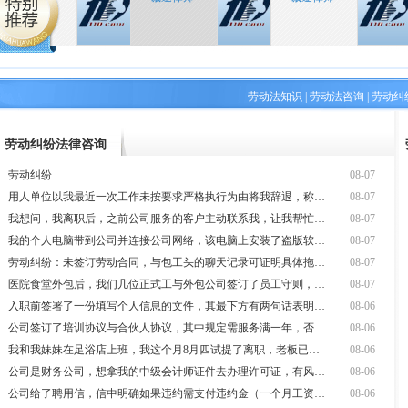
劳动法知识
|
劳动法咨询
|
劳动纠
劳动纠纷法律咨询
劳动纠纷
08-07
用人单位以我最近一次工作未按要求严格执行为由将我辞退，称此行为触碰了单
08-07
我想问，我离职后，之前公司服务的客户主动联系我，让我帮忙兼职做事，但前
08-07
我的个人电脑带到公司并连接公司网络，该电脑上安装了盗版软件，公司需要为
08-07
劳动纠纷：未签订劳动合同，与包工头的聊天记录可证明具体拖欠金额，拖欠时
08-07
医院食堂外包后，我们几位正式工与外包公司签订了员工守则，劳务关系仍在医
08-07
入职前签署了一份填写个人信息的文件，其最下方有两句话表明双方在平等自愿
08-06
公司签订了培训协议与合伙人协议，其中规定需服务满一年，否则将罚款1万元
08-06
我和我妹妹在足浴店上班，我这个月8月四试提了离职，老板已经同意了
08-06
公司是财务公司，想拿我的中级会计师证件去办理许可证，有风险吗？
08-06
公司给了聘用信，信中明确如果违约需支付违约金（一个月工资），这种情况下
08-06