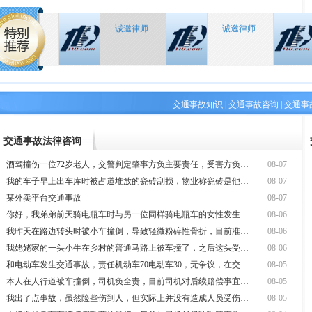
诚邀律师
诚邀律师
交通事故知识
|
交通事故咨询
|
交通事
交通事故法律咨询
酒驾撞伤一位72岁老人，交警判定肇事方负主要责任，受害方负次要责任。受
08-07
我的车子早上出车库时被占道堆放的瓷砖刮损，物业称瓷砖是他们聘请的施工方
08-07
某外卖平台交通事故
08-07
你好，我弟弟前天骑电瓶车时与另一位同样骑电瓶车的女性发生了碰撞。事故导
08-06
我昨天在路边转头时被小车撞倒，导致轻微粉碎性骨折，目前准备出院，需要在
08-06
我姥姥家的一头小牛在乡村的普通马路上被车撞了，之后这头受伤的小牛又撞到
08-06
和电动车发生交通事故，责任机动车70电动车30，无争议，在交警队签完无争议
08-05
本人在人行道被车撞倒，司机负全责，目前司机对后续赔偿事宜态度模糊。
08-05
我出了点事故，虽然险些伤到人，但实际上并没有造成人员受伤，公司却直接将
08-05