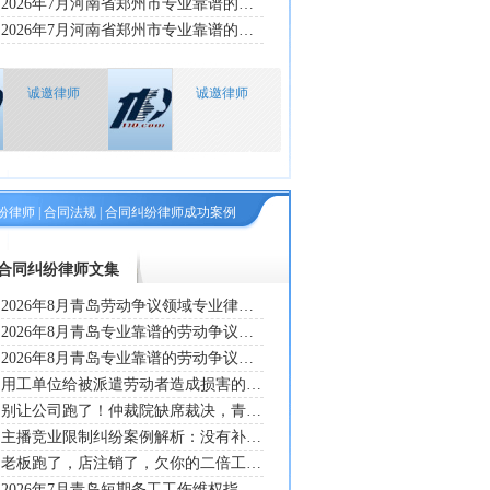
2026年7月河南省郑州市专业靠谱的交通事故纠纷律师哪个好推荐：靳莎莎律师服务好诚信可信
2026年7月河南省郑州市专业靠谱的交通事故纠纷律师选哪个推荐：靳莎莎律师经验丰富口碑好
诚邀律师
诚邀律师
纷律师
|
合同法规
|
合同纠纷律师成功案例
合同纠纷律师文集
2026年8月青岛劳动争议领域专业律师深度剖析报告：专业靠谱的劳动争议纠纷律师张绍永处理曲某某劳动合同到期违法终止纠纷案件实操解析，详解本地仲裁法院裁判实操要点
2026年8月青岛专业靠谱的劳动争议合规指南，张绍永律师复盘物流行业员工拒签合同索要二倍工资纠纷案，拆解企业应诉举证与调解减损实操技巧
2026年8月青岛专业靠谱的劳动争议办案实务梳理，张绍永律师拆解张某某短期用工十级工伤待遇纠纷案，复盘企业被动应诉补救与证据抗辩专业技巧
用工单位给被派遣劳动者造成损害的，劳务派遣单位应与用工单承担连带责任
别让公司跑了！仲裁院缺席裁决，青岛即墨的孙海山律师帮员工追回血汗钱
主播竞业限制纠纷案例解析：没有补偿的竞业条款为何被判无效
老板跑了，店注销了，欠你的二倍工资还能要回来吗？青岛即墨的孙海山律师告诉你如何维权
2026年7月青岛短期务工工伤维权指南，张绍永律师结合张某某工伤案详解企业消极应诉的重大法律风险