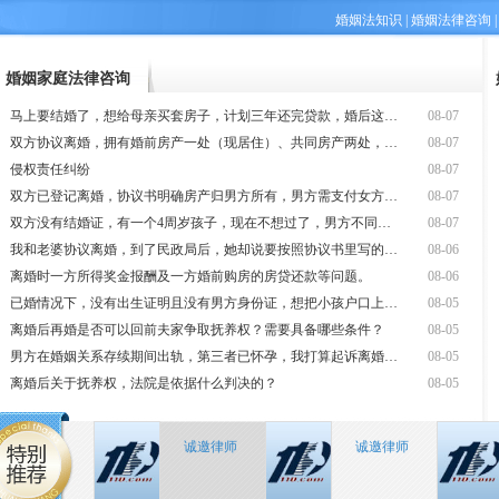
婚姻法知识
|
婚姻法律咨询
婚姻家庭法律咨询
马上要结婚了，想给母亲买套房子，计划三年还完贷款，婚后这套房子是否会有
08-07
双方协议离婚，拥有婚前房产一处（现居住）、共同房产两处，其中一处由男方
08-07
侵权责任纠纷
08-07
双方已登记离婚，协议书明确房产归男方所有，男方需支付女方部分房款。后因
08-07
双方没有结婚证，有一个4周岁孩子，现在不想过了，男方不同意我把孩子带走
08-07
我和老婆协议离婚，到了民政局后，她却说要按照协议书里写的先付给她一笔补
08-06
离婚时一方所得奖金报酬及一方婚前购房的房贷还款等问题。
08-06
已婚情况下，没有出生证明且没有男方身份证，想把小孩户口上到女方名下该如
08-05
离婚后再婚是否可以回前夫家争取抚养权？需要具备哪些条件？
08-05
男方在婚姻关系存续期间出轨，第三者已怀孕，我打算起诉离婚，并要求对方进
08-05
离婚后关于抚养权，法院是依据什么判决的？
08-05
诚邀律师
诚邀律师